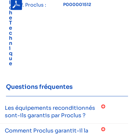
i
Réf. Proclus :
P000001512
c
h
e
T
e
c
h
n
i
q
u
e
Questions fréquentes
Les équipements reconditionnés
sont-ils garantis par Proclus ?
Comment Proclus garantit-il la