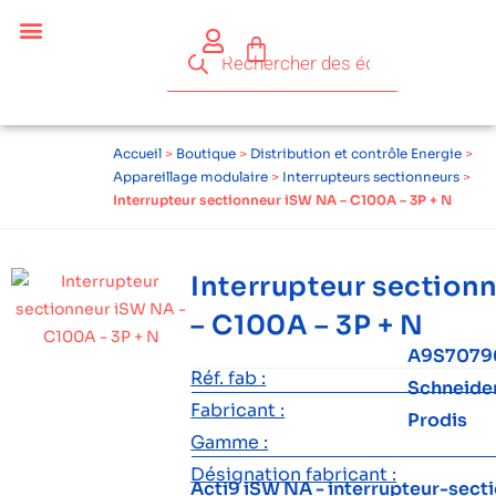
Accueil
>
Boutique
>
Distribution et contrôle Energie
>
Appareillage modulaire
>
Interrupteurs sectionneurs
>
Interrupteur sectionneur iSW NA – C100A – 3P + N
Interrupteur section
– C100A – 3P + N
A9S7079
Réf. fab :
Schneide
Fabricant :
Prodis
Gamme :
Désignation fabricant :
Acti9 iSW NA - interrupteur-sect