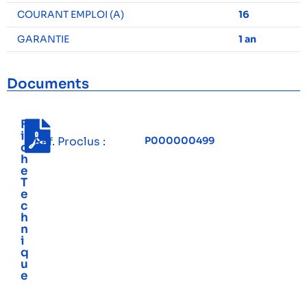
COURANT EMPLOI (A)
16
GARANTIE
1 an
Documents
F
i
Réf. Proclus :
P000000499
c
h
e
T
e
c
h
n
i
q
u
e