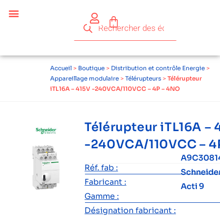
Accueil
>
Boutique
>
Distribution et contrôle Energie
>
Appareillage modulaire
>
Télérupteurs
>
Télérupteur
iTL16A – 415V -240VCA/110VCC – 4P – 4NO
Télérupteur iTL16A – 
-240VCA/110VCC – 4
A9C3081
Réf. fab :
Schneide
Fabricant :
Acti 9
Gamme :
Désignation fabricant :