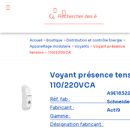
Accueil
>
Boutique
>
Distribution et contrôle Energie
>
Appareillage modulaire
>
Voyants
>
Voyant présence
tension – 110/220VCA
Voyant présence tens
110/220VCA
A9E1832
Réf. fab :
Schneide
Fabricant :
Acti9
Gamme :
Désignation fabricant :