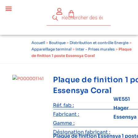
Accueil
>
Boutique
>
Distribution et contrôle Energie
>
Appareillage terminal
>
Inter - Prises murales
>
Plaque
de finition 1 poste Essensya Coral
Plaque de finition 1 p
Essensya Coral
WE551
Réf. fab :
Hager
Fabricant :
Essensya
Gamme :
Désignation fabricant :
Plaque de finition Essensya 1 post