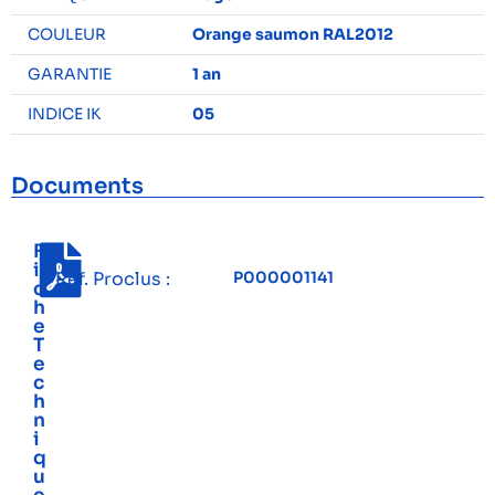
COULEUR
Orange saumon RAL2012
GARANTIE
1 an
INDICE IK
05
Documents
F
i
Réf. Proclus :
P000001141
c
h
e
T
e
c
h
n
i
q
u