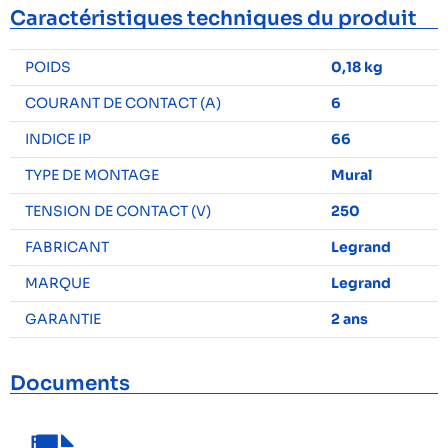
Caractéristiques techniques du produit
POIDS
0,18 kg
COURANT DE CONTACT (A)
6
INDICE IP
66
TYPE DE MONTAGE
Mural
TENSION DE CONTACT (V)
250
FABRICANT
Legrand
MARQUE
Legrand
GARANTIE
2 ans
Documents
F