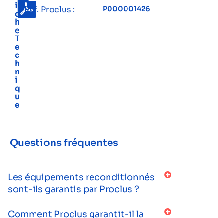
i
Réf. Proclus :
P000001426
c
h
e
T
e
c
h
n
i
q
u
e
Questions fréquentes
Les équipements reconditionnés
sont-ils garantis par Proclus ?
Comment Proclus garantit-il la