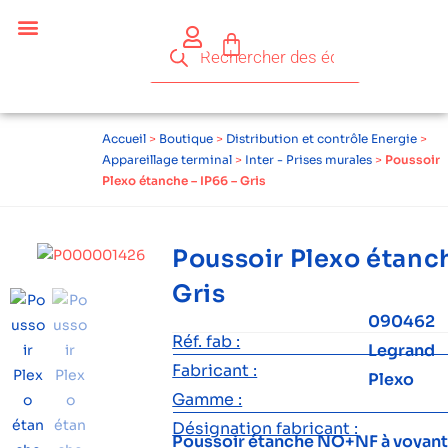
Accueil
>
Boutique
>
Distribution et contrôle Energie
>
Appareillage terminal
>
Inter - Prises murales
>
Poussoir
Plexo étanche – IP66 – Gris
Poussoir Plexo étanch
Gris
090462
Réf. fab :
Legrand
Fabricant :
Plexo
Gamme :
Désignation fabricant :
Poussoir étanche NO+NF à voyant