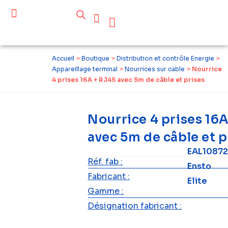
Céder ses équipements .
Qui sommes-nous ?
Pourquoi réemployer ?
Devenir acteur du réemploi
Accueil
>
Boutique
>
Distribution et contrôle Energie
>
Appareillage terminal
>
Nourrices sur cable
>
Nourrice
4 prises 16A + RJ45 avec 5m de câble et prises
Nourrice 4 prises 16
avec 5m de câble et p
EAL1087
Réf. fab :
Ensto
Fabricant :
Elite
Gamme :
Désignation fabricant :