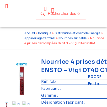
Céder ses équipements .
Qui sommes-nous ?
Pourquoi réemployer ?
Devenir acteur du réemploi
Accueil
>
Boutique
>
Distribution et contrôle Energie
>
Appareillage terminal
>
Nourrices sur cable
>
Nourrice
4 prises détrompées ENSTO – Vigi DT40 C16A
Nourrice 4 prises d
ENSTO – Vigi DT40 C
B0CDE
Réf. fab :
Ensto
Fabricant :
Gamme :
Désignation fabricant :