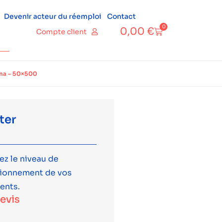
Devenir acteur du réemploi
Contact
0
0,00
€
Compte client
sma – 50×500
ter
ez le niveau de
tionnement de vos
ents.
devis