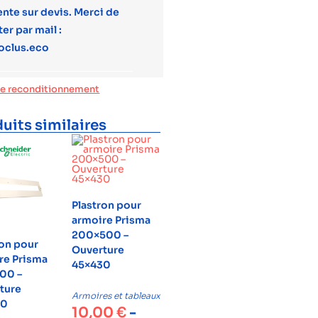
ente sur devis. Merci de
er par mail :
oclus.eco
de reconditionnement
uits similaires
Plastron pour
armoire Prisma
200×500 –
ron pour
Ouverture
re Prisma
45×430
00 –
ture
Armoires et tableaux
30
10,00
€
-