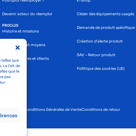
Pourquoi réemployer ?
E-Shop
Devenir acteur du réemploi
Céder des équipements usagés
PROCLUS
Demande de produit spécifique
Histoire et missions
Création d’alerte produit
Nos services et moyens
SAV – Retour produit
Nos partenaires et clients
 telles que
. Le fait de
Politique des cookies (UE)
lles que le
ne pas
sur
tions légales
Conditions Générales de Vente
Conditions de retour
férences