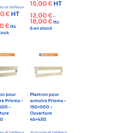
15,00
€
HT
s et tableaux
00
€
HT
12,00
€
-
18,00
€
ttc
00
€
ttc
6 en stock
stock
ron pour
Plastron pour
re Prisma –
armoire Prisma –
500 –
150×500 –
ture
Ouverture
30
45×430
s et tableaux
Armoires et tableaux