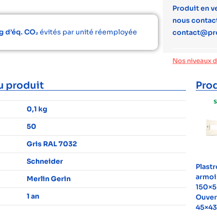
Produit en v
nous contact
g d’éq. CO₂
évités par unité réemployée
contact@pr
Nos niveaux 
u produit
Prod
0,1 kg
50
Gris RAL 7032
Schneider
Plast
armoi
Merlin Gerin
150×5
1 an
Ouver
45×4