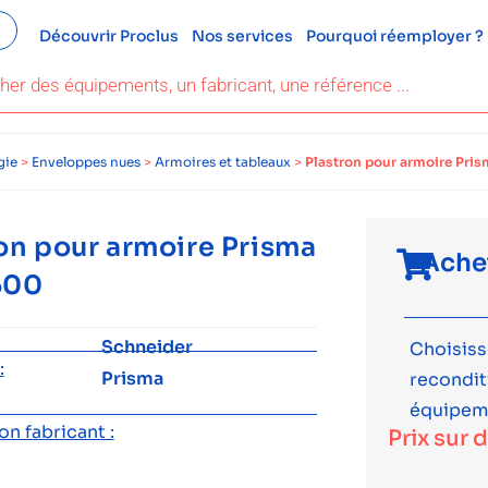
Découvrir Proclus
Nos services
Pourquoi réemployer ?
gie
>
Enveloppes nues
>
Armoires et tableaux
>
Plastron pour armoire Pri
on pour armoire Prisma
Ache
500
Schneider
Choisiss
:
Prisma
recondi
équipem
n fabricant :
Prix sur 