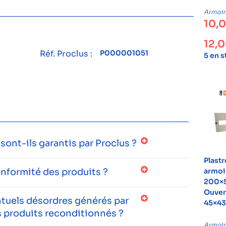
Armoire
10,
12,
Réf. Proclus :
P000001051
5 en 
ont-ils garantis par Proclus ?
Plast
onformité des produits ?
armoi
200×
Ouver
entuels désordres générés par
45×4
 produits reconditionnés ?
Armoire