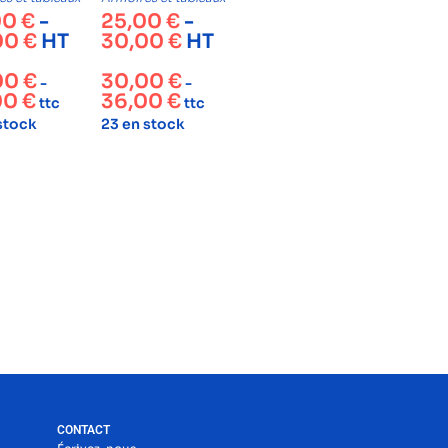
00
€
-
25,00
€
-
00
€
HT
30,00
€
HT
00
€
30,00
€
-
-
00
€
36,00
€
ttc
ttc
 stock
23 en stock
CONTACT