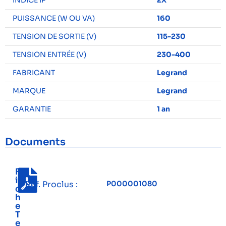
INDICE IP
2X
PUISSANCE (W OU VA)
160
TENSION DE SORTIE (V)
115-230
TENSION ENTRÉE (V)
230-400
FABRICANT
Legrand
MARQUE
Legrand
GARANTIE
1 an
Documents
F
i
Réf. Proclus :
P000001080
c
h
e
T
e