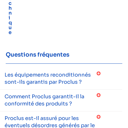
c
h
n
i
q
u
e
Questions fréquentes
Les équipements reconditionnés
sont-ils garantis par Proclus ?
Comment Proclus garantit-il la
conformité des produits ?
Proclus est-il assuré pour les
éventuels désordres générés par le