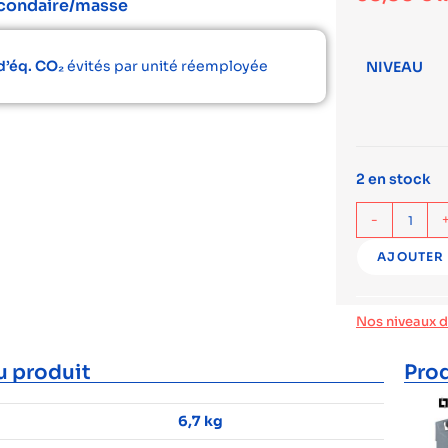
econdaire/masse
d’éq. CO₂
évités par unité réemployée
NIVEAU
2 en stock
-
AJOUTER 
Nos niveaux 
u produit
Prod
6,7 kg