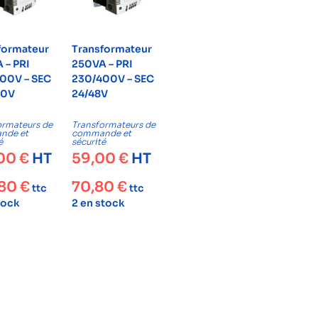
formateur
Transformateur
 – PRI
250VA – PRI
00V – SEC
230/400V – SEC
30V
24/48V
ormateurs de
Transformateurs de
nde et
commande et
é
sécurité
,00
€
HT
59,00
€
HT
,80
€
70,80
€
ttc
ttc
tock
2 en stock