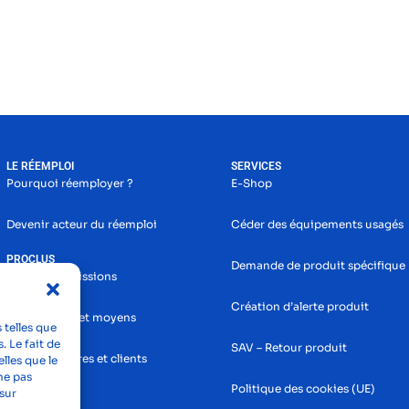
LE RÉEMPLOI
SERVICES
Pourquoi réemployer ?
E-Shop
Devenir acteur du réemploi
Céder des équipements usagés
PROCLUS
Demande de produit spécifique
Histoire et missions
Création d’alerte produit
Nos services et moyens
 telles que
. Le fait de
SAV – Retour produit
Nos partenaires et clients
lles que le
ne pas
Politique des cookies (UE)
sur