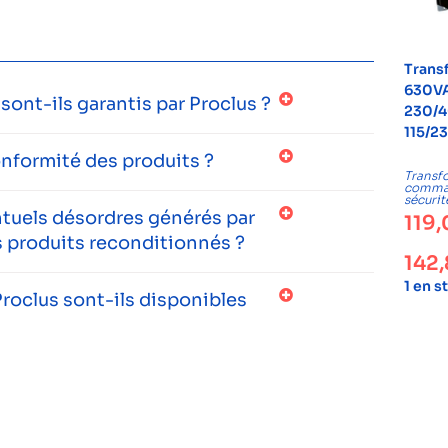
Trans
630VA
ont-ils garantis par Proclus ?
230/4
115/2
onformité des produits ?
Transf
comma
sécurit
entuels désordres générés par
119
 produits reconditionnés ?
142
1 en s
roclus sont-ils disponibles