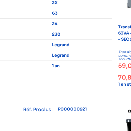
2X
63
24
Trans
63VA 
230
– SEC
Legrand
Transf
Legrand
comma
sécurit
59,
1 an
70,
1 en s
Réf. Proclus :
P000000921