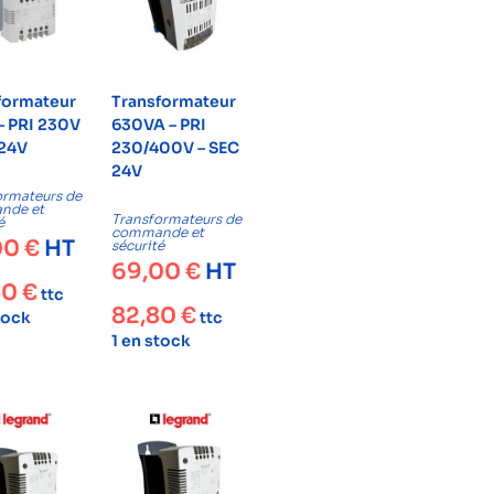
formateur
Transformateur
– PRI 230V
630VA – PRI
 24V
230/400V – SEC
24V
ormateurs de
nde et
Transformateurs de
é
commande et
00
€
HT
sécurité
69,00
€
HT
80
€
ttc
82,80
€
tock
ttc
1 en stock