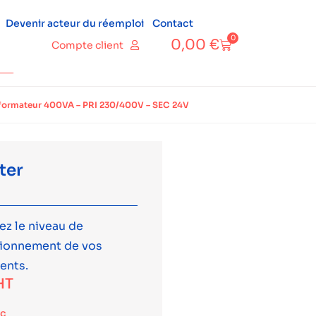
Devenir acteur du réemploi
Contact
0
0,00
€
Compte client
formateur 400VA – PRI 230/400V – SEC 24V
ter
ez le niveau de
tionnement de vos
ents.
HT
tc