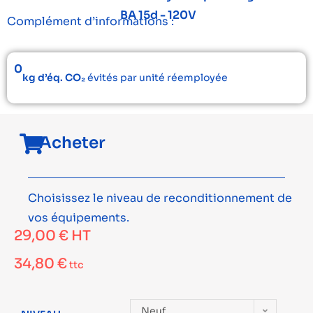
BA 15d - 120V
Complément d’informations :
0
kg d’éq. CO₂
évités par unité réemployée
Acheter
Choisissez le niveau de reconditionnement de
vos équipements.
29,00
€
HT
34,80
€
ttc
Neuf