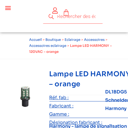
Accueil
>
Boutique
>
Eclairage
>
Accessoires
>
Accessoires eclairage
>
Lampe LED HARMONY –
120VAC – orange
Lampe LED HARMONY
– orange
DL1BDG5
Réf. fab :
Schneide
Fabricant :
Harmony
Gamme :
Désignation fabricant :
Harmony - lampe de signalisation 