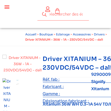
Accueil
>
Boutique
>
Eclairage
>
Accessoires
>
Drivers
>
Driver XITANIUM – 36W – 1A – 230VDC/54VDC – dali
Driver XITANIUM – 36
230VDC/54VDC – dal
9290009
Réf. fab :
Signify
Fabricant :
Xitanium
Gamme :
Désignation fabricant :
Xitanium 36W WH 0.3-1A 54V TD/