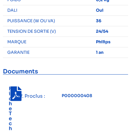
DALI
Oui
PUISSANCE (W OU VA)
36
TENSION DE SORTIE (V)
24/54
MARQUE
Philips
GARANTIE
1 an
Documents
F
i
Réf. Proclus :
P000000408
c
h
e
T
e
c
h