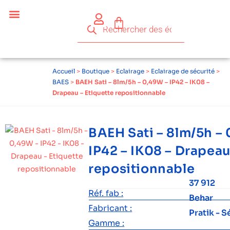
Accueil
>
Boutique
>
Eclairage
>
Eclairage de sécurité
>
BAES
>
BAEH Sati – 8lm/5h – 0,49W – IP42 – IK08 –
Drapeau – Etiquette repositionnable
BAEH Sati – 8lm/5h –
IP42 – IK08 – Drapeau
repositionnable
37 912
Réf. fab :
Behar
Fabricant :
Pratik - S
Gamme :