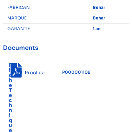
FABRICANT
Behar
MARQUE
Behar
GARANTIE
1 an
Documents
F
i
Réf. Proclus :
P000001102
c
h
e
T
e
c
h
n
i
q
u
e