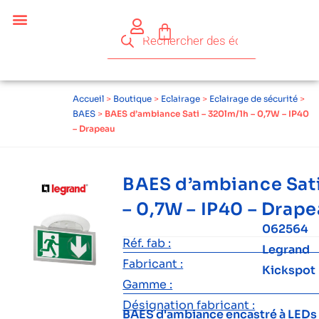
Accueil
>
Boutique
>
Eclairage
>
Eclairage de sécurité
>
BAES
>
BAES d’ambiance Sati – 320lm/1h – 0,7W – IP40
– Drapeau
BAES d’ambiance Sati
– 0,7W – IP40 – Drap
062564
Réf. fab :
Legrand
Fabricant :
Kickspot
Gamme :
Désignation fabricant :
BAES d'ambiance encastré à LEDs