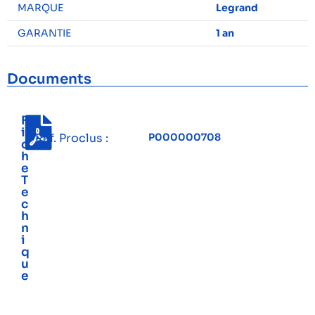
MARQUE
Legrand
GARANTIE
1 an
Documents
F
i
Réf. Proclus :
P000000708
c
h
e
T
e
c
h
n
i
q
u
e