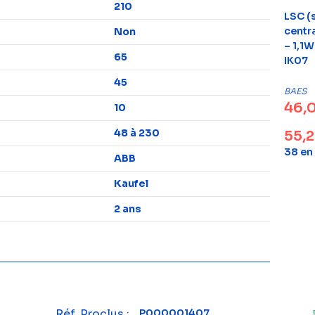
210
LSC (
centr
Non
– 1,1W
65
IK07
45
BAES
46,
10
48 à 230
55,
38 en
ABB
Kaufel
2 ans
Réf. Proclus :
P000001407