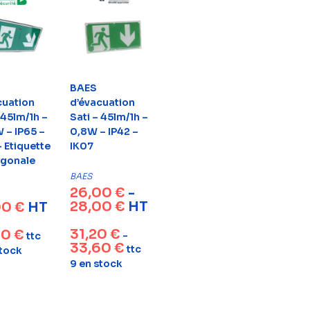
BAES
cuation
d’évacuation
 45lm/1h –
Sati – 45lm/1h –
 – IP65 –
0,8W – IP42 –
 Etiquette
IK07
agonale
BAES
26,00
€
-
28,00
€
HT
00
€
HT
31,20
€
00
€
-
ttc
33,60
€
ttc
stock
9 en stock