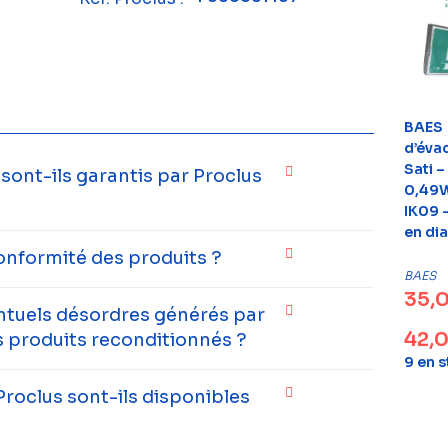
BAES
d’éva
Sati –
ont-ils garantis par Proclus
0,49W
IK09 –
en di
onformité des produits ?
BAES
35,
entuels désordres générés par
42,
 produits reconditionnés ?
9 en 
Proclus sont-ils disponibles