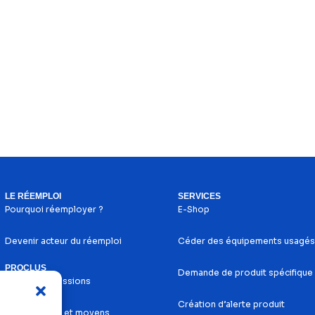
LE RÉEMPLOI
SERVICES
Pourquoi réemployer ?
E-Shop
Devenir acteur du réemploi
Céder des équipements usagés
PROCLUS
Demande de produit spécifique
Histoire et missions
Création d’alerte produit
Nos services et moyens