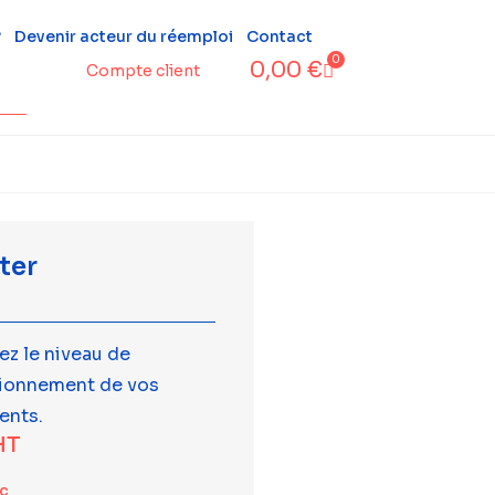
?
Devenir acteur du réemploi
Contact
0
0,00
€
Compte client
ter
ez le niveau de
tionnement de vos
ents.
HT
tc