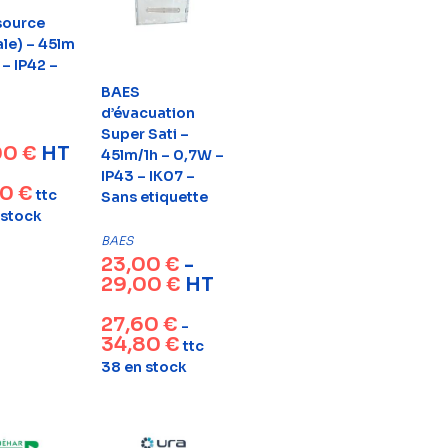
source
ale) – 45lm
 – IP42 –
BAES
d’évacuation
Super Sati –
00
€
HT
45lm/1h – 0,7W –
IP43 – IK07 –
20
€
ttc
Sans etiquette
 stock
BAES
23,00
€
-
29,00
€
HT
27,60
€
-
34,80
€
ttc
38 en stock