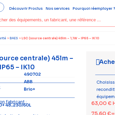
Découvrir Proclus
Nos services
Pourquoi réemployer 
rité
>
BAES
>
LSC (source centrale) 45lm – 1,1W – IP65 – IK10
ource centrale) 45lm –
Ache
 IP65 – IK10
490702
ABB
Choisiss
:
Brio+
recondi
équipem
n fabricant :
63,00
€
O+ 48..230/60L
75,60
€
t