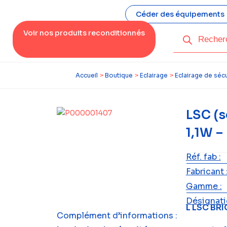
Céder des équipements
Voir nos produits reconditionnés
Accueil
>
Boutique
>
Eclairage
>
Eclairage de sécu
LSC (s
1,1W –
Réf. fab :
Fabricant 
Gamme :
Désignatio
L LSC BRI
Complément d’informations :