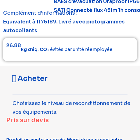
BAES d'évacuation Uraproof IP66
SATI Connecté flux 45lm 1h con
Complément d’informations :
Equivalent à 117518V. Livré avec pictogrammes
autocollants
26.88
kg d’éq. CO₂
évités par unité réemployée
Acheter
Choisissez le niveau de reconditionnement de
vos équipements.
Prix sur devis
Produit en vente sur devis. Merci de nous contacter