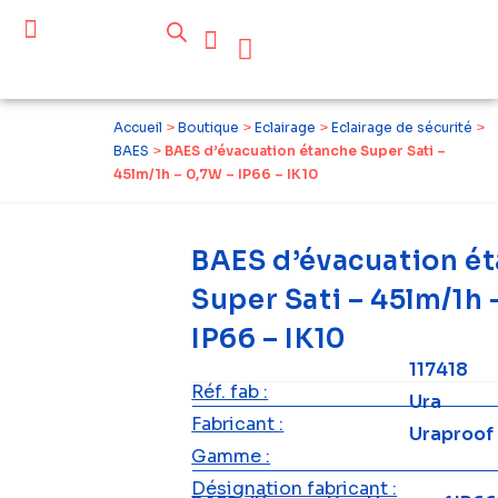
Céder ses équipements .
Qui sommes-nous ?
Pourquoi réemployer ?
Devenir acteur du réemploi
Accueil
>
Boutique
>
Eclairage
>
Eclairage de sécurité
>
BAES
>
BAES d’évacuation étanche Super Sati –
45lm/1h – 0,7W – IP66 – IK10
BAES d’évacuation é
Super Sati – 45lm/1h 
IP66 – IK10
117418
Réf. fab :
Ura
Fabricant :
Uraproof
Gamme :
Désignation fabricant :