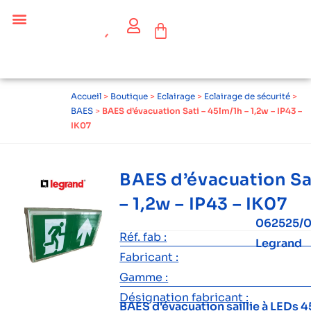
Céder ses équipements .
Qui sommes-nous ?
Pourquoi réemployer ?
Devenir acteur du réemploi
Accueil
>
Boutique
>
Eclairage
>
Eclairage de sécurité
>
BAES
>
BAES d’évacuation Sati – 45lm/1h – 1,2w – IP43 –
IK07
BAES d’évacuation Sa
– 1,2w – IP43 – IK07
062525/
Réf. fab :
Legrand
Fabricant :
Gamme :
Désignation fabricant :
BAES d'évacuation saillie à LEDs 4