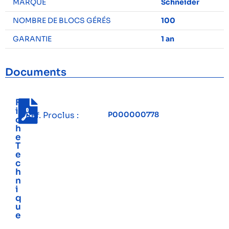
MARQUE
Schneider
NOMBRE DE BLOCS GÉRÉS
100
GARANTIE
1 an
Documents
F
i
Réf. Proclus :
P000000778
c
h
e
T
e
c
h
n
i
q
u
e