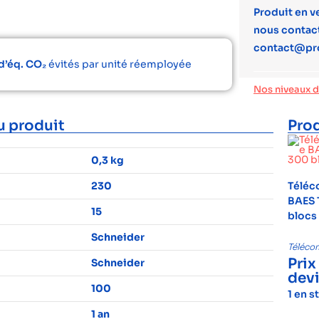
Produit en v
nous contact
contact@pr
d’éq. CO₂
évités par unité réemployée
Nos niveaux 
u produit
Prod
0,3 kg
230
Télé
BAES 
15
blocs
Schneider
Téléc
Prix
Schneider
dev
100
1 en s
1 an