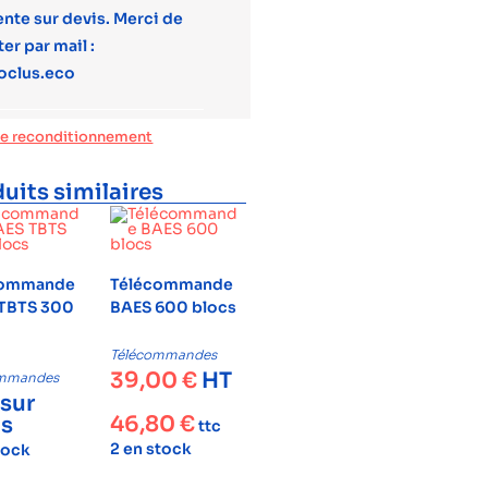
ente sur devis. Merci de
er par mail :
oclus.eco
de reconditionnement
uits similaires
commande
Télécommande
TBTS 300
BAES 600 blocs
Télécommandes
39,00
€
HT
ommandes
 sur
46,80
€
is
ttc
2 en stock
tock