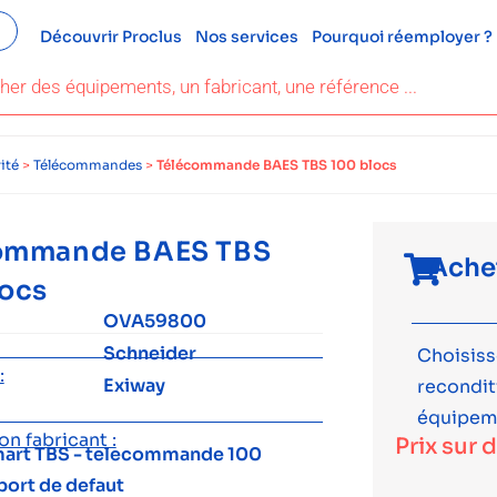
Découvrir Proclus
Nos services
Pourquoi réemployer ?
ité
>
Télécommandes
>
Télécommande BAES TBS 100 blocs
ommande BAES TBS
Ache
locs
OVA59800
Schneider
Choisiss
:
Exiway
recondi
équipem
n fabricant :
Prix sur 
mart TBS - telecommande 100
port de defaut