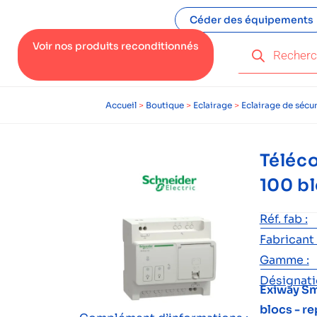
Céder des équipements
Voir nos produits reconditionnés
Accueil
>
Boutique
>
Eclairage
>
Eclairage de sécur
Téléc
100 b
Réf. fab :
Fabricant 
Gamme :
Désignatio
Exiway S
blocs - re