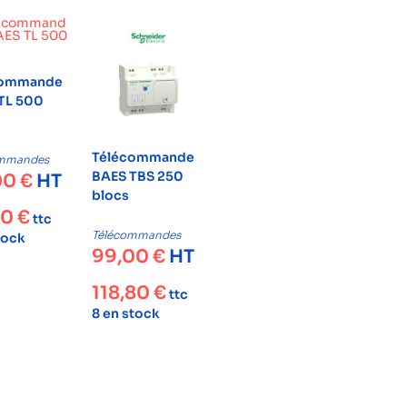
commande
TL 500
Télécommande
ommandes
BAES TBS 250
00
€
HT
blocs
80
€
ttc
Télécommandes
tock
99,00
€
HT
118,80
€
ttc
8 en stock