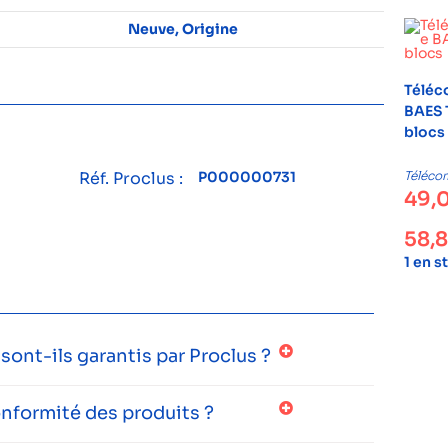
Neuve, Origine
Télé
BAES 
blocs
Réf. Proclus :
P000000731
Téléc
49,
58,
1 en s
ont-ils garantis par Proclus ?
onformité des produits ?