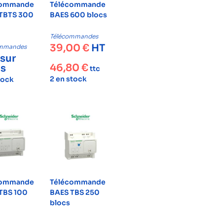
commande
Télécommande
TBTS 300
BAES 600 blocs
Télécommandes
39,00
€
HT
ommandes
 sur
46,80
€
is
ttc
2 en stock
tock
commande
Télécommande
TBS 100
BAES TBS 250
blocs