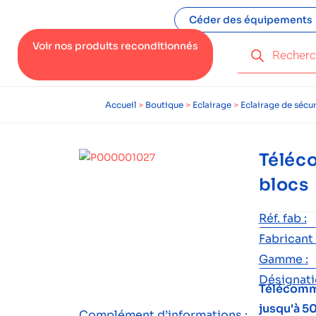
Céder des équipements
Voir nos produits reconditionnés
Accueil
>
Boutique
>
Eclairage
>
Eclairage de sécur
Téléc
blocs
Réf. fab :
Fabricant 
Gamme :
Désignatio
Télécomma
jusqu'à 5
Complément d’informations :