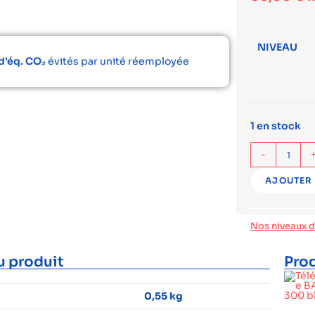
NIVEAU
d’éq. CO₂
évités par unité réemployée
1 en stock
-
AJOUTER 
Nos niveaux 
u produit
Prod
0,55 kg