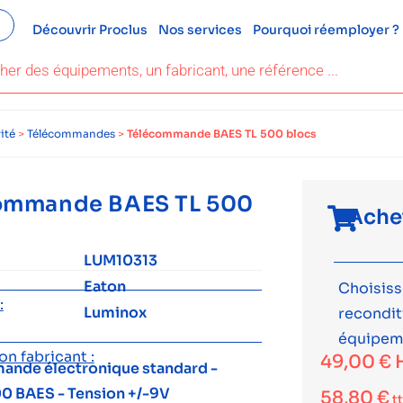
Découvrir Proclus
Nos services
Pourquoi réemployer ?
ité
>
Télécommandes
>
Télécommande BAES TL 500 blocs
ommande BAES TL 500
Ache
LUM10313
Eaton
Choisiss
:
Luminox
recondi
équipem
n fabricant :
49,00
€
nde électronique standard -
00 BAES - Tension +/-9V
58,80
€
t