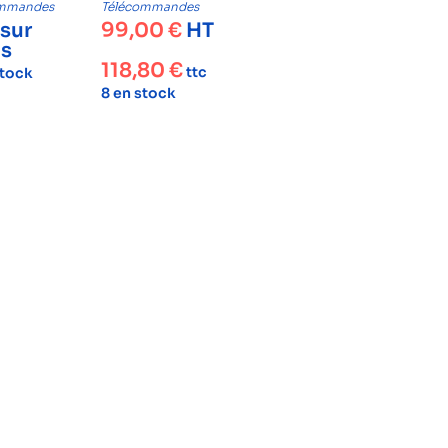
ommandes
Télécommandes
 sur
99,00
€
HT
is
118,80
€
ttc
stock
8 en stock