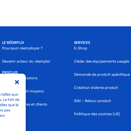
LE RÉEMPLOI
SERVICES
Pourquoi réemployer ?
E-Shop
Devenir acteur du réemploi
Céder des équipements usagés
PROCLUS
Demande de produit spécifique
Histoire et missions
Création d’alerte produit
Nos services et moyens
 telles que
. Le fait de
SAV – Retour produit
Nos partenaires et clients
lles que le
ne pas
Politique des cookies (UE)
sur