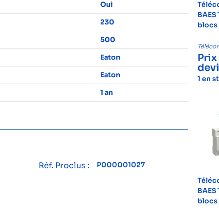
Oui
Télé
BAES 
230
blocs
500
Téléc
Prix
Eaton
dev
Eaton
1 en s
1 an
Réf. Proclus :
P000001027
Télé
BAES 
blocs