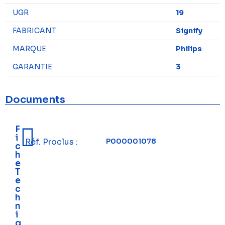
UGR
19
FABRICANT
Signify
MARQUE
Philips
GARANTIE
3
Documents
F
i
Réf. Proclus :
P000001078
c
h
e
T
e
c
h
n
i
q