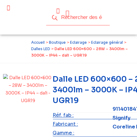
Céder ses équipements .
Qui sommes-nous ?
Pourquoi réemployer ?
Devenir acteur du réemploi
Accueil
>
Boutique
>
Eclairage
>
Eclairage général
>
Dalles LED
>
Dalle LED 600×600 – 28W – 3400lm –
3000K – IP44 – dali – UGR19
Dalle LED 600×600 –
3400lm – 3000K – IP44
UGR19
91140184
Réf. fab :
Signify
Fabricant :
Coreline
Gamme :