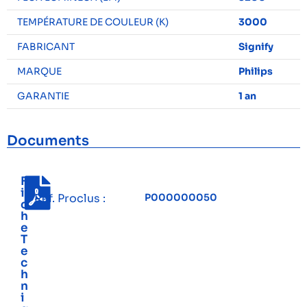
TEMPÉRATURE DE COULEUR (K)
3000
FABRICANT
Signify
MARQUE
Philips
GARANTIE
1 an
Documents
F
i
Réf. Proclus :
P000000050
c
h
e
T
e
c
h
n
i