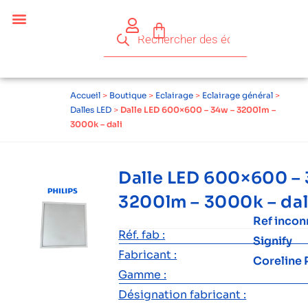
Accueil
>
Boutique
>
Eclairage
>
Eclairage général
>
Dalles LED
>
Dalle LED 600×600 – 34w – 3200lm –
3000k – dali
Dalle LED 600×600 –
3200lm – 3000k – dal
Ref inco
Réf. fab :
Signify
Fabricant :
Coreline 
Gamme :
Désignation fabricant :