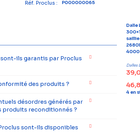
Réf. Proclus :
P000000065
Dalle
300×
sailli
2680l
4000K
ont-ils garantis par Proclus
Dalles 
39,
onformité des produits ?
46,
4 en 
entuels désordres générés par
 produits reconditionnés ?
Proclus sont-ils disponibles