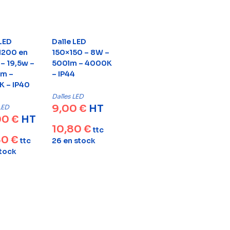
 LED
Dalle LED
1200 en
150×150 – 8W –
e – 19,5w –
500lm – 4000K
m –
– IP44
 – IP40
Dalles LED
9,00
€
HT
LED
00
€
HT
10,80
€
ttc
80
€
ttc
26 en stock
stock