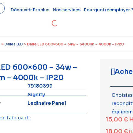
Découvrir Proclus
Nos services
Pourquoi réemployer 
l
>
Dalles LED
>
Dalle LED 600×600 – 34w – 3400lm – 4000k – IP20
 LED 600×600 – 34w –
Ache
m – 4000k – IP20
79180399
Signify
Choisiss
:
Ledinaire Panel
recondi
équipem
n fabricant :
15,00
€
H
18,00
€
tt