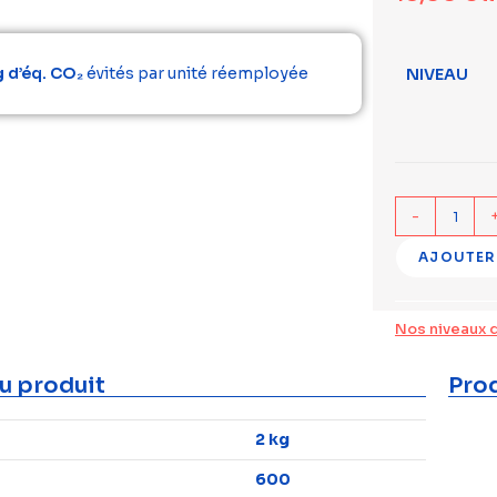
 d’éq. CO₂
évités par unité réemployée
NIVEAU
-
AJOUTER
Nos niveaux 
u produit
Prod
2 kg
600