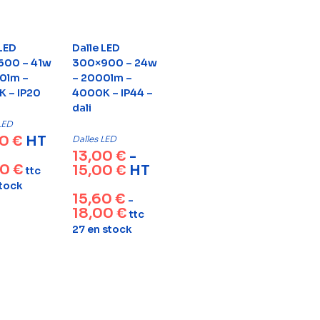
 LED
Dalle LED
600 – 41w
300×900 – 24w
0lm –
– 2000lm –
 – IP20
4000K – IP44 –
dali
LED
00
€
HT
Dalles LED
13,00
€
-
00
€
15,00
€
HT
ttc
stock
15,60
€
-
18,00
€
ttc
27 en stock