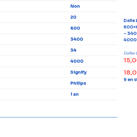
Non
20
Dalle
600×
600
– 340
3400
4000K
34
Dalles 
15,
4000
18,
Signify
9 en 
Philips
1 an