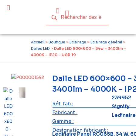
Céder ses équipements .
Qui sommes-nous ?
Pourquoi réemployer ?
Devenir acteur du réemploi
Accueil
>
Boutique
>
Eclairage
>
Eclairage général
>
Dalles LED
>
Dalle LED 600×600 – 34w – 3400lm –
4000K – IP20 – UGR 19
Dalle LED 600×600 – 
3400lm – 4000K – IP
239952
Réf. fab :
Signify
Fabricant :
Ledinaire
Gamme :
Désignation fabricant :
Ledinaire Panel RC065B, 34 W, 