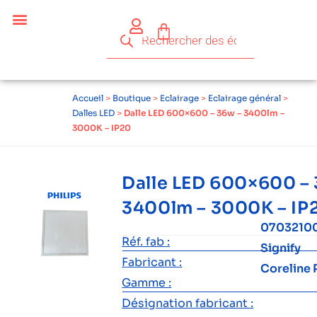
Accueil
>
Boutique
>
Eclairage
>
Eclairage général
>
Dalles LED
>
Dalle LED 600×600 – 36w – 3400lm –
3000K – IP20
Dalle LED 600×600 –
3400lm – 3000K – IP
0703210
Réf. fab :
Signify
Fabricant :
Coreline 
Gamme :
Désignation fabricant :