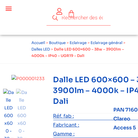
Accueil
>
Boutique
>
Eclairage
>
Eclairage général
>
Dalles LED
>
Dalle LED 600×600 – 38w – 3900lm –
4000k – IP40 – UGR19 – Dali
Dalle LED 600×600 –
3900lm – 4000k – IP
Dali
PAN 7160
Réf. fab :
Clareo
Fabricant :
Access 5
Gamme :