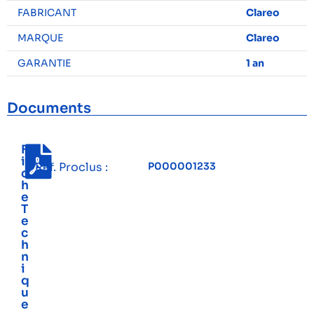
FABRICANT
Clareo
MARQUE
Clareo
GARANTIE
1 an
Documents
F
i
Réf. Proclus :
P000001233
c
h
e
T
e
c
h
n
i
q
u
e