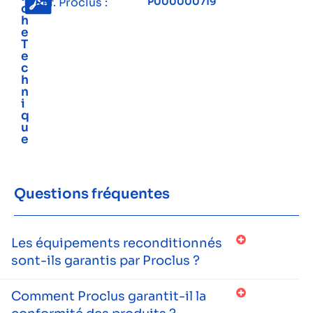
Réf. Proclus :
P000000719
c
h
e
T
e
c
h
n
i
q
u
e
Questions fréquentes
Les équipements reconditionnés
sont-ils garantis par Proclus ?
Comment Proclus garantit-il la