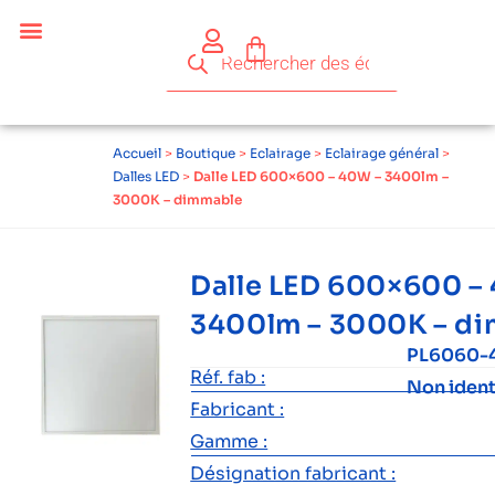
Accueil
>
Boutique
>
Eclairage
>
Eclairage général
>
Dalles LED
>
Dalle LED 600×600 – 40W – 3400lm –
3000K – dimmable
Dalle LED 600×600 –
3400lm – 3000K – d
PL6060-
Réf. fab :
Non ident
Fabricant :
Gamme :
Désignation fabricant :