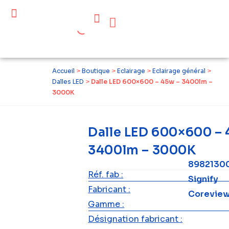
Céder ses équipements .
Qui sommes-nous ?
Pourquoi réemployer ?
Devenir acteur du réemploi
Accueil
>
Boutique
>
Eclairage
>
Eclairage général
>
Dalles LED
>
Dalle LED 600×600 – 45w – 3400lm –
3000K
Dalle LED 600×600 – 
3400lm – 3000K
8982130
Réf. fab :
Signify
Fabricant :
Coreview
Gamme :
Désignation fabricant :