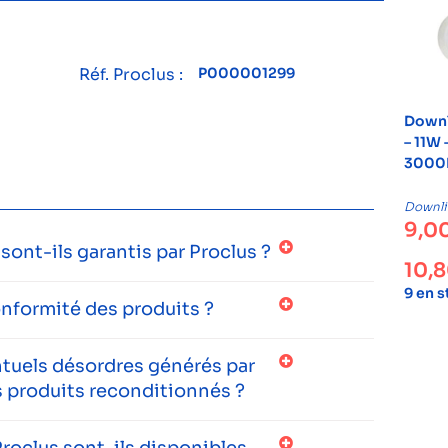
Réf. Proclus :
P000001299
Downl
– 11W 
3000K
Downli
9,0
ont-ils garantis par Proclus ?
10,
9 en 
onformité des produits ?
entuels désordres générés par
 produits reconditionnés ?
roclus sont-ils disponibles