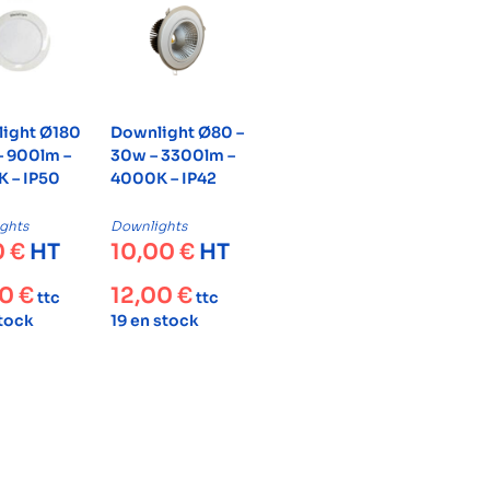
ight Ø180
Downlight Ø80 –
– 900lm –
30w – 3300lm –
 – IP50
4000K – IP42
ghts
Downlights
0
€
HT
10,00
€
HT
80
€
12,00
€
ttc
ttc
stock
19 en stock