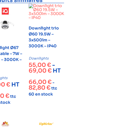
uits similaires
Downlight trio
Ø60 19.5W –
3x500lm –
3000K – IP40
ight Ø67
able – 7W –
Downlights
 – 3000K –
55,00
€
-
69,00
€
HT
ghts
66,00
€
-
00
€
HT
82,80
€
ttc
60 en stock
80
€
ttc
 stock