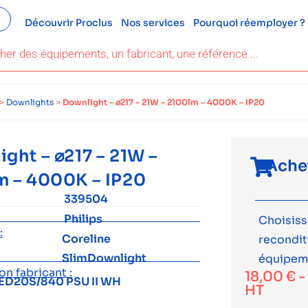
Découvrir Proclus
Nos services
Pourquoi réemployer ?
>
Downlights
>
Downlight – ⌀217 – 21W – 2100lm – 4000K – IP20
ght – ⌀217 – 21W –
Ache
m – 4000K – IP20
339504
Philips
Choisiss
:
Coreline
recondi
SlimDownlight
équipem
n fabricant :
18,00
€
ED20S/840 PSU II WH
HT