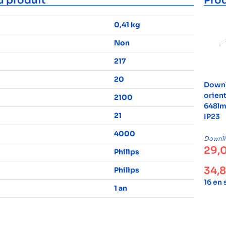
u produit
Prod
0,41 kg
Non
217
20
Downl
orient
2100
648lm
21
IP23
4000
Downli
29,
Philips
34,
Philips
16 en
1 an