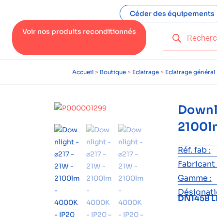
Céder des équipements
Voir nos produits reconditionnés
Accueil
>
Boutique
>
Eclairage
>
Eclairage général
Downli
2100l
Réf. fab :
Fabricant 
Gamme :
Désignatio
DN145B L