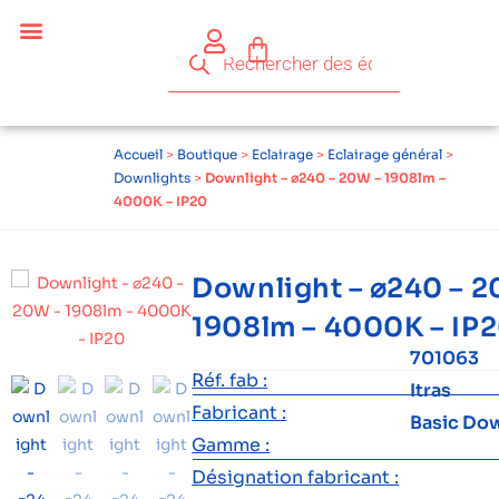
Accueil
>
Boutique
>
Eclairage
>
Eclairage général
>
Downlights
>
Downlight – ⌀240 – 20W – 1908lm –
4000K – IP20
Downlight – ⌀240 – 2
1908lm – 4000K – IP
701063
Réf. fab :
Itras
Fabricant :
Basic Dow
Gamme :
Désignation fabricant :