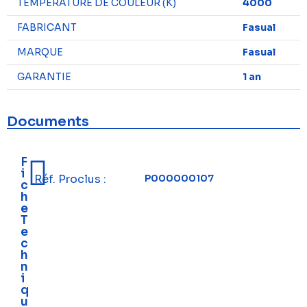
TEMPÉRATURE DE COULEUR (K)
4000
FABRICANT
Fasual
MARQUE
Fasual
GARANTIE
1 an
Documents
F
i
Réf. Proclus :
P000000107
c
h
e
T
e
c
h
n
i
q
u