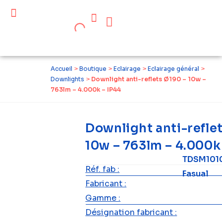
Céder ses équipements .
Qui sommes-nous ?
Pourquoi réemployer ?
Devenir acteur du réemploi
Accueil
>
Boutique
>
Eclairage
>
Eclairage général
>
Downlights
>
Downlight anti-reflets Ø190 – 10w –
763lm – 4.000k – IP44
Downlight anti-refle
10w – 763lm – 4.000k
TDSM101
Réf. fab :
Fasual
Fabricant :
Gamme :
Désignation fabricant :