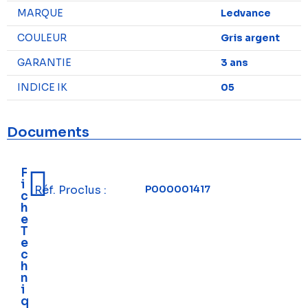
MARQUE
Ledvance
COULEUR
Gris argent
GARANTIE
3 ans
INDICE IK
05
Documents
F
i
Réf. Proclus :
P000001417
c
h
e
T
e
c
h
n
i
q