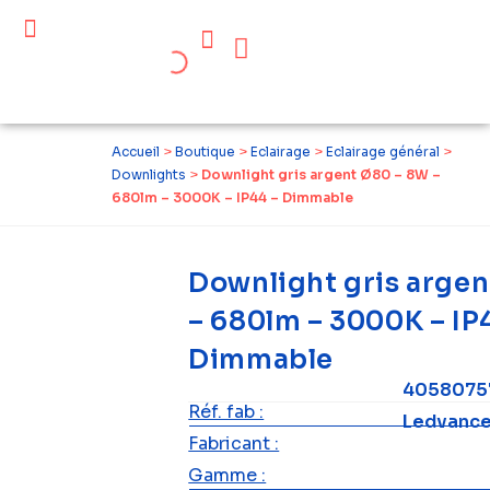
Céder ses équipements .
Qui sommes-nous ?
Pourquoi réemployer ?
Devenir acteur du réemploi
Accueil
>
Boutique
>
Eclairage
>
Eclairage général
>
Downlights
>
Downlight gris argent Ø80 – 8W –
680lm – 3000K – IP44 – Dimmable
Downlight gris arge
– 680lm – 3000K – IP
Dimmable
4058075
Réf. fab :
Ledvanc
Fabricant :
Gamme :