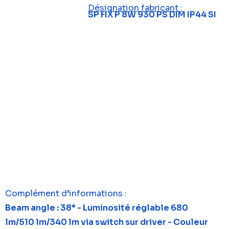
Désignation fabricant :
SP FIX P 8W 930 PS DIM IP44 SI
Complément d’informations :
Beam angle : 38° - Luminosité réglable 680
lm/510 lm/340 lm via switch sur driver - Couleur