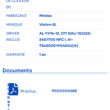
DE COULEUR
(K)
FABRICANT
Miidex
MARQUE
Vision-EL
DRIVER
AL-YY16-12, OTi DALI 10/220-
INCLUS
240/700 NFC I, VI-
7543020YF0420U(A)
GARANTIE
1 an
Documents
F
i
Réf. Proclus :
P000000688
c
h
e
T