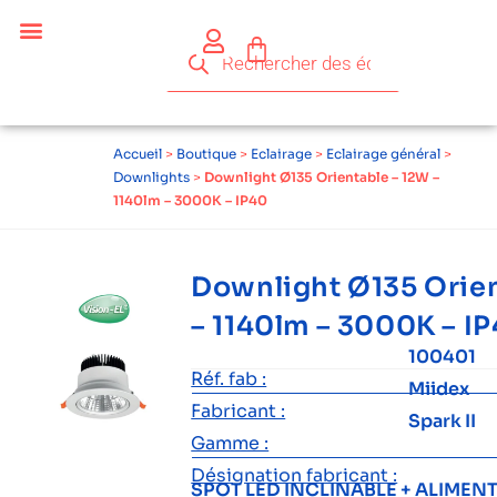
Céder ses équipements .
Qui sommes-nous ?
Pourquoi réemployer ?
Devenir acteur du réemploi
Accueil
>
Boutique
>
Eclairage
>
Eclairage général
>
Downlights
>
Downlight Ø135 Orientable – 12W –
1140lm – 3000K – IP40
Downlight Ø135 Orien
– 1140lm – 3000K – I
100401
Réf. fab :
Miidex
Fabricant :
Spark II
Gamme :
Désignation fabricant :
SPOT LED INCLINABLE + ALIMEN