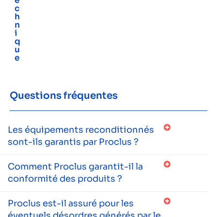
e
c
h
n
i
q
u
e
Questions fréquentes
Les équipements reconditionnés
sont-ils garantis par Proclus ?
Comment Proclus garantit-il la
conformité des produits ?
Proclus est-il assuré pour les
éventuels désordres générés par le