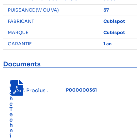
PUISSANCE (W OU VA)
57
FABRICANT
Cubispot
MARQUE
Cubispot
GARANTIE
1 an
Documents
F
i
Réf. Proclus :
P000000361
c
h
e
T
e
c
h
n
i