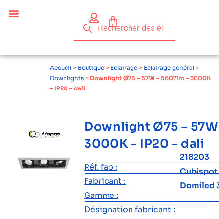
Céder ses équipements .
Qui sommes-nous ?
Pourquoi réemployer ?
Devenir acteur du réemploi
Accueil
>
Boutique
>
Eclairage
>
Eclairage général
>
Downlights
>
Downlight Ø75 – 57W – 5607lm – 3000K
– IP20 – dali
Downlight Ø75 – 57W
3000K – IP20 – dali
218203
Réf. fab :
Cubispot
Fabricant :
Domiled 
Gamme :
Désignation fabricant :