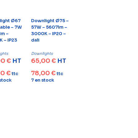
ight Ø67
Downlight Ø75 –
table – 7W
57W – 5607lm –
lm –
3000K – IP20 –
 – IP23
dali
ghts
Downlights
00
€
HT
65,00
€
HT
80
€
78,00
€
ttc
ttc
 stock
7 en stock