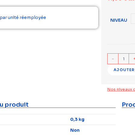
 par unité réemployée
NIVEAU
-
AJOUTER
Nos niveaux 
u produit
Prod
0,3 kg
Non