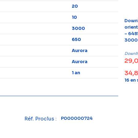
20
10
Downl
orien
3000
– 648
650
3000K
Aurora
Downli
29,
Aurora
34,
1 an
16 en
Réf. Proclus :
P000000724