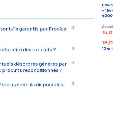
Downl
– 11w
4000K
Downli
ont-ils garantis par Proclus
15,
18,
10 en
onformité des produits ?
entuels désordres générés par
 produits reconditionnés ?
Proclus sont-ils disponibles