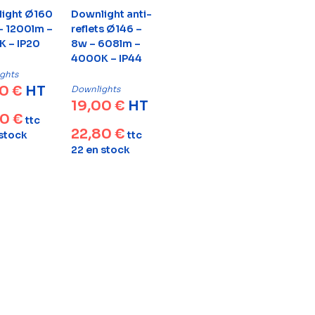
ight Ø160
Downlight anti-
 – 1200lm –
reflets Ø146 –
 – IP20
8w – 608lm –
4000K – IP44
ghts
00
€
HT
Downlights
19,00
€
HT
00
€
ttc
22,80
€
 stock
ttc
22 en stock