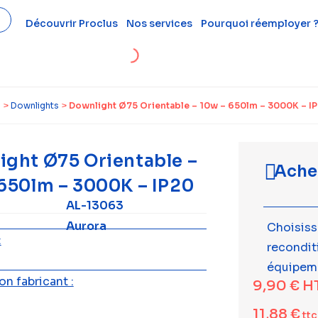
Découvrir Proclus
Nos services
Pourquoi réemployer 
l
>
Downlights
>
Downlight Ø75 Orientable – 10w – 650lm – 3000K – I
ight Ø75 Orientable –
Ache
 650lm – 3000K – IP20
AL-13063
Aurora
Choisiss
:
recondi
équipem
n fabricant :
9,90
€
H
11,88
€
ttc