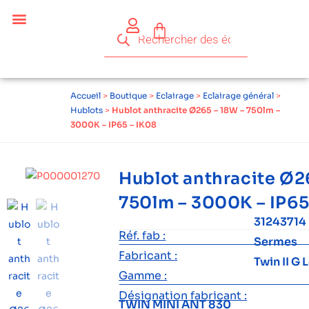
Accueil
>
Boutique
>
Eclairage
>
Eclairage général
>
Hublots
>
Hublot anthracite Ø265 – 18W – 750lm –
3000K – IP65 – IK08
Hublot anthracite Ø2
750lm – 3000K – IP65
31243714
Réf. fab :
Sermes
Fabricant :
Twin II G 
Gamme :
Désignation fabricant :
TWIN MINI ANT 830