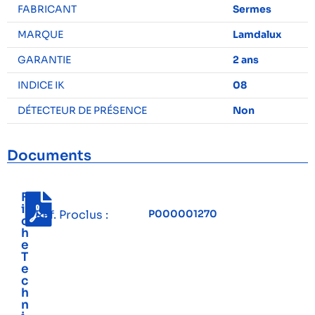
FABRICANT
Sermes
MARQUE
Lamdalux
GARANTIE
2 ans
INDICE IK
08
DÉTECTEUR DE PRÉSENCE
Non
Documents
F
i
Réf. Proclus :
P000001270
c
h
e
T
e
c
h
n