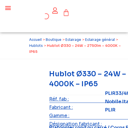
Céder ses équipements .
Qui sommes-nous ?
Pourquoi réemployer ?
Devenir acteur du réemploi
Accueil
>
Boutique
>
Eclairage
>
Eclairage général
>
Hublots
>
Hublot Ø330 – 24W – 2750lm – 4000K –
IP65
Hublot Ø330 – 24W –
4000K – IP65
PLIR33/4
Réf. fab :
Nobile It
Fabricant :
PLIR
Gamme :
Désignation fabricant :
Plafonnier rond ou carré / Corps