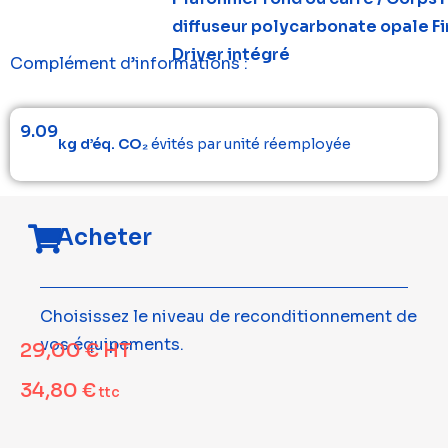
diffuseur polycarbonate opale Fin
Driver intégré
Complément d’informations :
9.09
kg d’éq. CO₂
évités par unité réemployée
Acheter
Choisissez le niveau de reconditionnement de
vos équipements.
29,00
€
HT
34,80
€
ttc