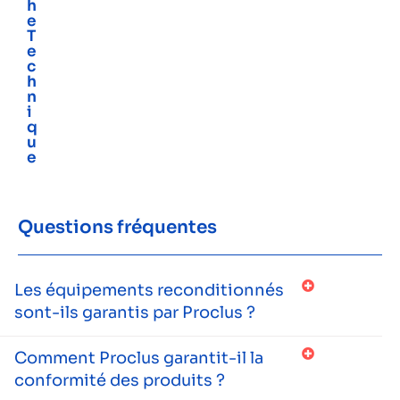
h
e
T
e
c
h
n
i
q
u
e
Questions fréquentes
Les équipements reconditionnés
sont-ils garantis par Proclus ?
Comment Proclus garantit-il la
conformité des produits ?