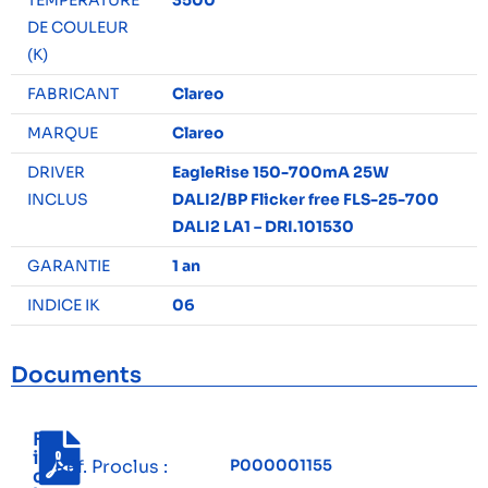
DE COULEUR
(K)
FABRICANT
Clareo
MARQUE
Clareo
DRIVER
EagleRise 150-700mA 25W
INCLUS
DALI2/BP Flicker free FLS-25-700
DALI2 LA1 – DRI.101530
GARANTIE
1 an
INDICE IK
06
Documents
F
i
Réf. Proclus :
P000001155
c