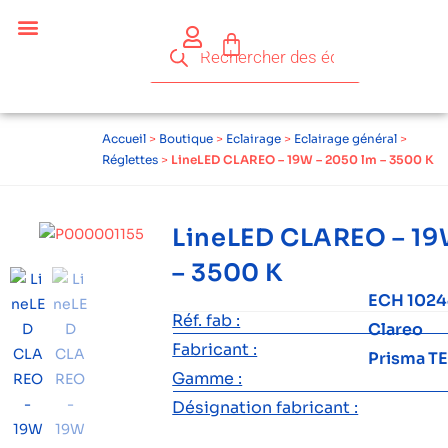
Céder ses équipements .
Qui sommes-nous ?
Pourquoi réemployer ?
Devenir acteur du réemploi
Accueil
>
Boutique
>
Eclairage
>
Eclairage général
>
Réglettes
>
LineLED CLAREO – 19W – 2050 lm – 3500 K
LineLED CLAREO – 19
– 3500 K
ECH 102
Réf. fab :
Clareo
Fabricant :
Prisma T
Gamme :
Désignation fabricant :