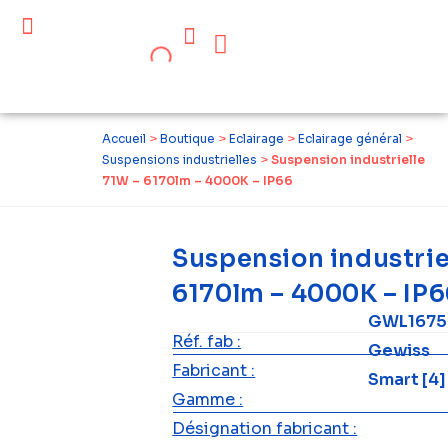
Céder ses équipements .
Qui sommes-nous ?
Pourquoi réemployer ?
Devenir acteur du réemploi
Accueil
>
Boutique
>
Eclairage
>
Eclairage général
>
Suspensions industrielles
>
Suspension industrielle
71W – 6170lm – 4000K – IP66
Suspension industrie
6170lm – 4000K – IP
GWL1675
Réf. fab :
Gewiss
Fabricant :
Smart [4]
Gamme :
Désignation fabricant :