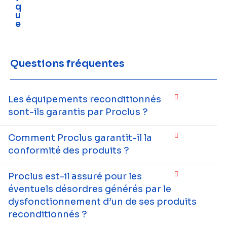
q
u
e
Questions fréquentes
Les équipements reconditionnés
sont-ils garantis par Proclus ?
Comment Proclus garantit-il la
conformité des produits ?
Proclus est-il assuré pour les
éventuels désordres générés par le
dysfonctionnement d’un de ses produits
reconditionnés ?