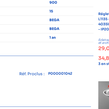
900
15
Régle
L1135 
BEGA
4035l
BEGA
– IP20
1 an
Eclaira
et arch
29,
34,
3 en 
Réf. Proclus :
P000001042