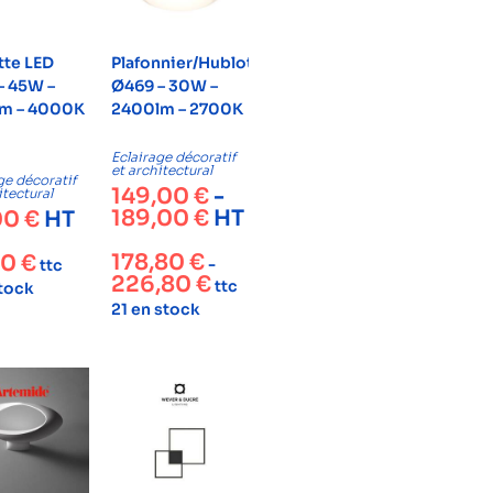
tte LED
Plafonnier/Hublot
– 45W –
Ø469 – 30W –
m – 4000K
2400lm – 2700K
Eclairage décoratif
et architectural
ge décoratif
149,00
€
-
itectural
189,00
€
HT
00
€
HT
178,80
€
80
€
-
ttc
226,80
€
ttc
stock
21 en stock