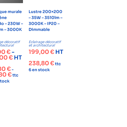
que murale
Lustre 200×200
ène
– 35W – 3510lm –
do – 230W –
3000K – IP20 –
m – 3000K
Dimmable
ge décoratif
Eclairage décoratif
itectural
et architectural
00
€
-
199,00
€
HT
,00
€
HT
238,80
€
ttc
,80
€
-
6 en stock
,80
€
ttc
stock