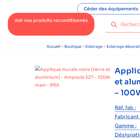
Céder des équipements
Voir nos produits reconditionnés
Accueil
>
Boutique
>
Eclairage
>
Eclairage décorati
Appliq
et al
– 100W
Réf. fab :
Fabricant 
Gamme :
Désignatio