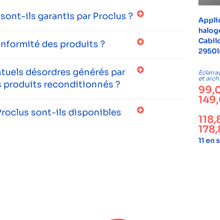
ont-ils garantis par Proclus ?
Appli
halog
Cabil
onformité des produits ?
2950l
entuels désordres générés par
Eclaira
et arch
 produits reconditionnés ?
99,
149
roclus sont-ils disponibles
118
178
11 en 