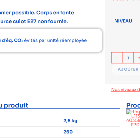
nier possible. Corps en fonte
urce culot E27 non fournie.
NIVEAU
 d’éq. CO₂
évités par unité réemployée
-
AJOUTER 
Nos niveaux 
u produit
Prod
2,6 kg
260