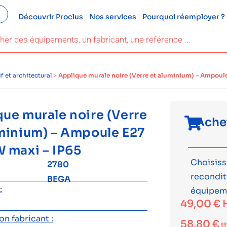
Découvrir Proclus
Nos services
Pourquoi réemployer ?
f et architectural
>
Applique murale noire (Verre et aluminium) – Ampoul
ue murale noire (Verre
Ache
uminium) – Ampoule E27
 maxi – IP65
Choisiss
2780
recondi
BEGA
:
équipem
49,00
€
n fabricant :
58,80
€
t