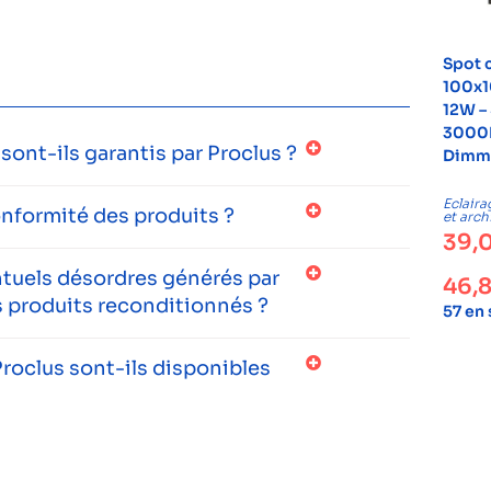
Spot 
100x1
12W –
3000K
ont-ils garantis par Proclus ?
Dimm
Eclaira
onformité des produits ?
et arch
39,
entuels désordres générés par
46,
 produits reconditionnés ?
57 en
roclus sont-ils disponibles