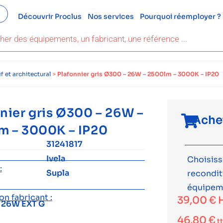
Découvrir Proclus
Nos services
Pourquoi réemployer ?
f et architectural
>
Plafonnier gris Ø300 – 26W – 2500lm – 3000K – IP20
nier gris Ø300 – 26W –
Ache
m – 3000K – IP20
31241817
Ivela
Choisiss
:
Supla
recondi
équipem
n fabricant :
39,00
€
 26W EXT G
46,80
€
t