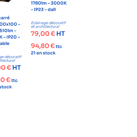
1780lm – 3000K
– IP23 – dali
carré
Eclairage décoratif
00x100 –
et architectural
 510lm –
79,00
€
HT
 – IP20 –
able
94,80
€
ttc
21 en stock
ge décoratif
itectural
00
€
HT
80
€
ttc
 stock