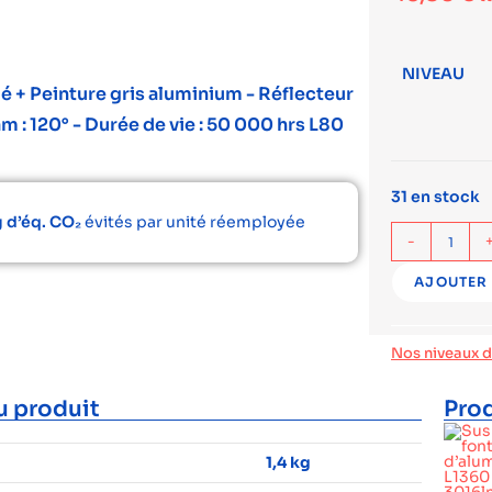
NIVEAU
é + Peinture gris aluminium - Réflecteur
am : 120° - Durée de vie : 50 000 hrs L80
31 en stock
 d’éq. CO₂
évités par unité réemployée
-
AJOUTER 
Nos niveaux 
u produit
Prod
1,4 kg