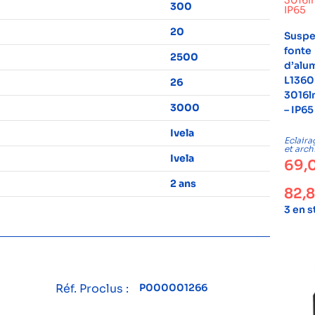
300
20
Suspe
fonte
2500
d’alu
L1360
26
3016l
3000
– IP65
Ivela
Eclaira
et arch
Ivela
69,
2 ans
82,
3 en 
Réf. Proclus :
P000001266