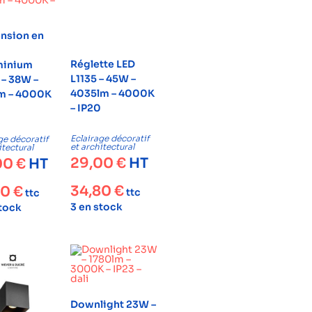
nsion en
Réglette LED
minium
L1135 – 45W –
 – 38W –
4035lm – 4000K
m – 4000K
– IP20
Eclairage décoratif
ge décoratif
et architectural
itectural
29,00
€
HT
00
€
HT
34,80
€
80
€
ttc
ttc
3 en stock
stock
Downlight 23W –