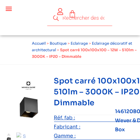
Céder ses équipements .
Qui sommes-nous ?
Pourquoi réemployer ?
Devenir acteur du réemploi
Accueil
>
Boutique
>
Eclairage
>
Eclairage décoratif et
architectural
>
Spot carré 100x100x100 – 12W – 510lm –
3000K – IP20 – Dimmable
Spot carré 100x100x1
510lm – 3000K – IP20
Dimmable
146120B
Réf. fab :
Wever & 
Fabricant :
Box
Gamme :