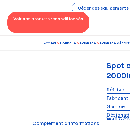
Céder des équipements
Voir nos produits reconditionnés
Accueil
>
Boutique
>
Eclairage
>
Eclairage décorat
Spot o
2000l
Réf. fab :
Fabricant 
Gamme :
Désignatio
Wali C 2
Complément d’informations :