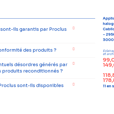
Appli
halog
ont-ils garantis par Proclus
Cabil
– 295
3000
onformité des produits ?
Eclaira
et arch
99,
entuels désordres générés par
149
 produits reconditionnés ?
118
178
Proclus sont-ils disponibles
11 en 