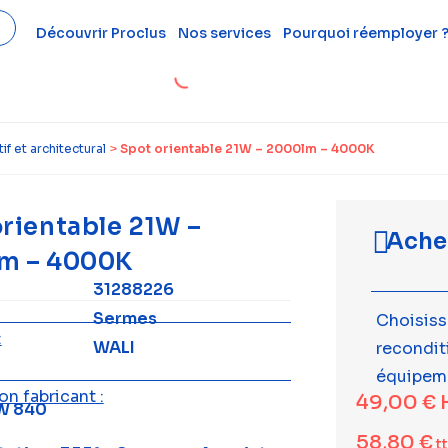
Découvrir Proclus
Nos services
Pourquoi réemployer 
if et architectural
>
Spot orientable 21W – 2000lm – 4000K
rientable 21W –
Ache
m – 4000K
31288226
Sermes
Choisiss
:
WALI
recondi
équipem
n fabricant :
49,00
€
1W 840
58,80
€
t