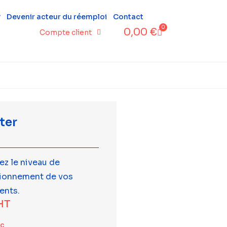
?
Devenir acteur du réemploi
Contact
0
0,00
€
Compte client
ter
ez le niveau de
tionnement de vos
ents.
HT
tc