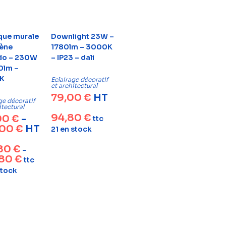
que murale
Downlight 23W –
ène
1780lm – 3000K
do – 230W
– IP23 – dali
0lm –
K
Eclairage décoratif
et architectural
79,00
€
HT
ge décoratif
itectural
94,80
€
00
€
-
ttc
,00
€
HT
21 en stock
,80
€
-
,80
€
ttc
stock