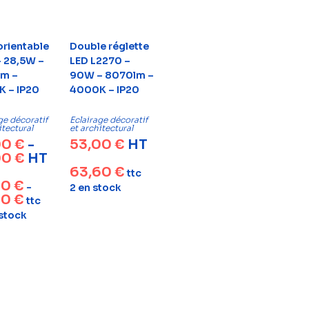
orientable
Double réglette
– 28,5W –
LED L2270 –
m –
90W – 8070lm –
 – IP20
4000K – IP20
ge décoratif
Eclairage décoratif
itectural
et architectural
00
€
-
53,00
€
HT
00
€
HT
63,60
€
ttc
80
€
-
2 en stock
00
€
ttc
 stock