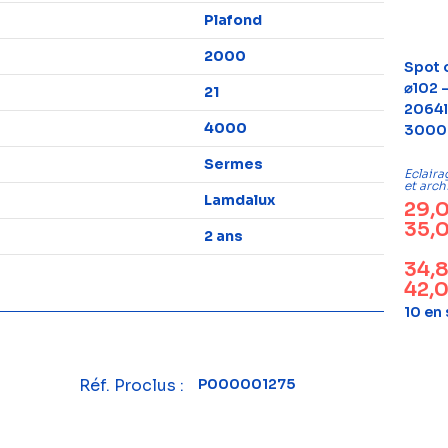
Plafond
2000
Spot 
⌀102 
21
2064l
4000
3000K
Sermes
Eclaira
et arch
Lamdalux
29,
35,
2 ans
34,
42,
10 en
Réf. Proclus :
P000001275