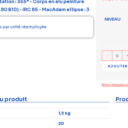
ation : 355° - Corps en alu peinture
L80 B10) - IRC 85 - MacAdam ellipse : 3
NIVEAU
s par unité réemployée
-
AJOUTER
Nos niveaux 
u produit
Prod
1,3 kg
20