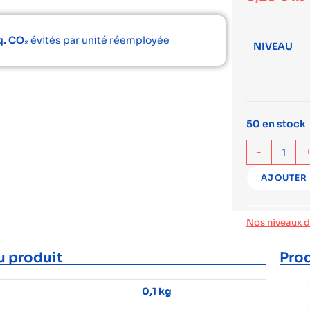
q. CO₂
évités par unité réemployée
NIVEAU
50 en stock
-
AJOUTER 
Nos niveaux 
u produit
Prod
0,1 kg