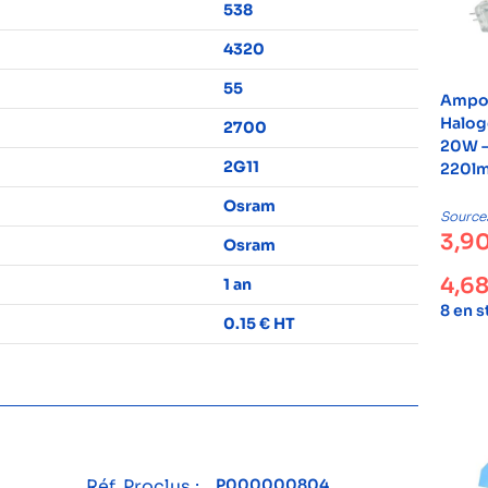
538
4320
55
Ampo
Halog
2700
20W –
2G11
220lm
Osram
Source
3,9
Osram
4,6
1 an
8 en 
0.15 € HT
Réf. Proclus :
P000000804