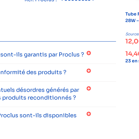
Tube F
28W –
Source
12,
14,
ont-ils garantis par Proclus ?
23 en
onformité des produits ?
entuels désordres générés par
 produits reconditionnés ?
roclus sont-ils disponibles