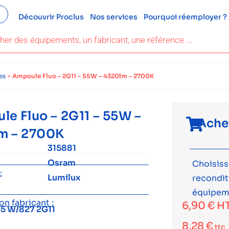
Découvrir Proclus
Nos services
Pourquoi réemployer ?
es
>
Ampoule Fluo – 2G11 – 55W – 4320lm – 2700K
e Fluo – 2G11 – 55W –
Ache
m – 2700K
315881
Osram
Choisiss
:
Lumilux
recondi
équipem
n fabricant :
6,90
€
H
5 W/827 2G11
8,28
€
ttc