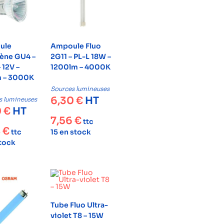
ule
Ampoule Fluo
ène GU4 –
2G11 – PL-L 18W –
 12V –
1200lm – 4000K
 – 3000K
Sources lumineuses
6,30
€
HT
s lumineuses
0
€
HT
7,56
€
ttc
8
€
ttc
15 en stock
stock
Tube Fluo Ultra-
violet T8 – 15W