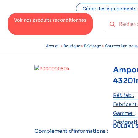
Céder des équipements
Voir nos produits reconditionnés
Accueil
>
Boutique
>
Eclairage
>
Sources lumineus
Ampoul
4320l
Réf. fab :
Fabricant 
Gamme :
Désignatio
DULUX L 5
Complément d’informations :