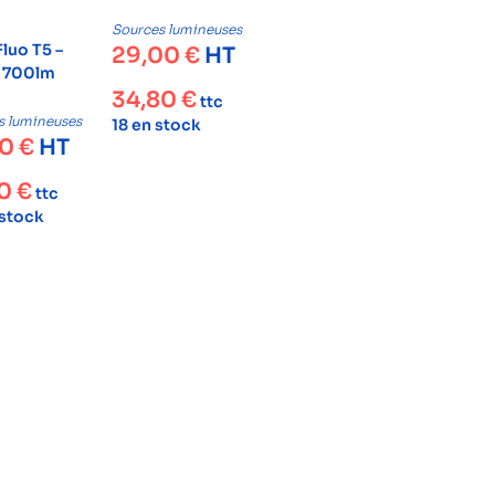
Sources lumineuses
luo T5 –
29,00
€
HT
 700lm
34,80
€
ttc
s lumineuses
18 en stock
00
€
HT
40
€
ttc
 stock