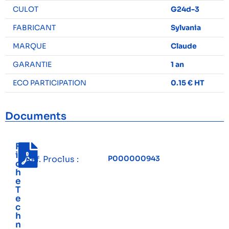
CULOT
G24d-3
FABRICANT
Sylvania
MARQUE
Claude
GARANTIE
1 an
ECO PARTICIPATION
0.15 € HT
Documents
F
i
Réf. Proclus :
P000000943
c
h
e
T
e
c
h
n