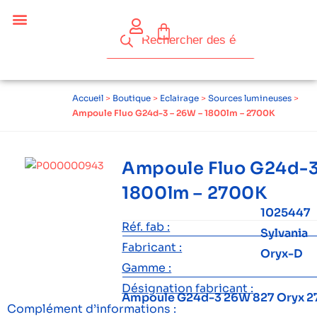
Accueil
>
Boutique
>
Eclairage
>
Sources lumineuses
>
Ampoule Fluo G24d-3 – 26W – 1800lm – 2700K
Ampoule Fluo G24d-3
1800lm – 2700K
1025447
Réf. fab :
Sylvania
Fabricant :
Oryx-D
Gamme :
Désignation fabricant :
Ampoule G24d-3 26W 827 Oryx 
Complément d’informations :