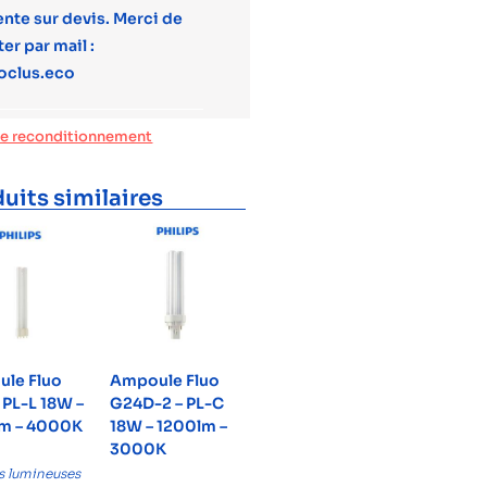
ente sur devis. Merci de
er par mail :
oclus.eco
de reconditionnement
uits similaires
le Fluo
Ampoule Fluo
 PL-L 18W –
G24D-2 – PL-C
m – 4000K
18W – 1200lm –
3000K
s lumineuses