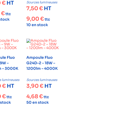
0
€
HT
Sources lumineuses
7,50
€
HT
6
€
ttc
9,00
€
 stock
ttc
10 en stock
le Fluo
Ampoule Fluo
 9W –
G24D-2 – 18W –
 – 3000K
1200lm – 4000K
s lumineuses
Sources lumineuses
0
€
HT
3,90
€
HT
0
€
4,68
€
ttc
ttc
 stock
50 en stock