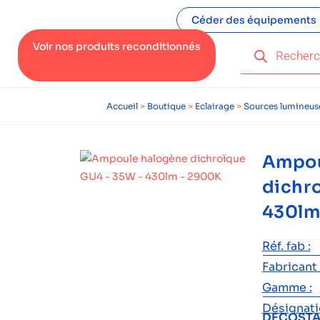
Céder des équipements
Voir nos produits reconditionnés
Accueil
>
Boutique
>
Eclairage
>
Sources lumineus
Ampou
dichr
430lm
Réf. fab :
Fabricant 
Gamme :
Désignatio
DECOSTAR