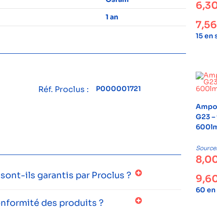
6,3
1 an
7,5
15 en
Réf. Proclus :
P000001721
Ampou
G23 –
600lm
Source
8,0
ont-ils garantis par Proclus ?
9,6
60 en
onformité des produits ?