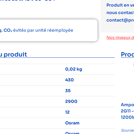
Produit en v
nous contact
contact@pr
q. CO₂
évités par unité réemployée
Nos niveaux 
u produit
Prod
0,02 kg
430
35
2900
Ampou
2G11 –
12
1200l
Osram
Source
Osram