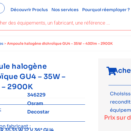
Découvrir Proclus
Nos services
Pourquoi réemployer ?
es
>
Ampoule halogène dichroïque GU4 – 35W – 430lm – 2900K
le halogène
Ache
oïque GU4 – 35W –
 – 2900K
Choisiss
346229
recondi
Osram
:
équipem
Decostar
Prix sur 
n fabricant :
 35 35 W 12 V 36° GU4