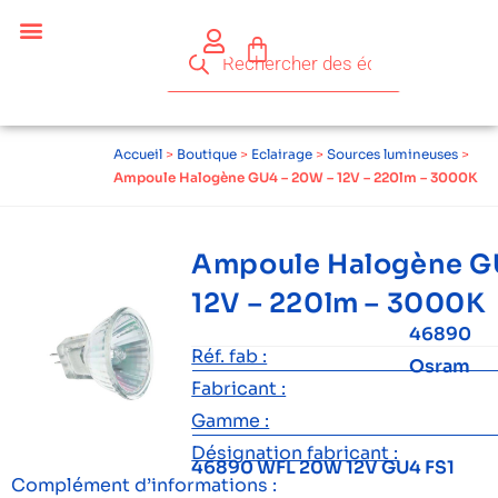
Accueil
>
Boutique
>
Eclairage
>
Sources lumineuses
>
Ampoule Halogène GU4 – 20W – 12V – 220lm – 3000K
Ampoule Halogène G
12V – 220lm – 3000K
46890
Réf. fab :
Osram
Fabricant :
Gamme :
Désignation fabricant :
46890 WFL 20W 12V GU4 FS1
Complément d’informations :