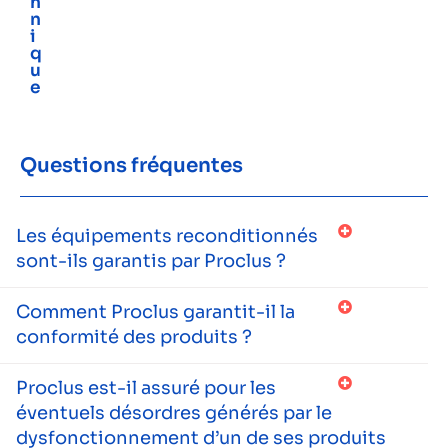
h
n
i
q
u
e
Questions fréquentes
Les équipements reconditionnés
sont-ils garantis par Proclus ?
Comment Proclus garantit-il la
conformité des produits ?
Proclus est-il assuré pour les
éventuels désordres générés par le
dysfonctionnement d’un de ses produits