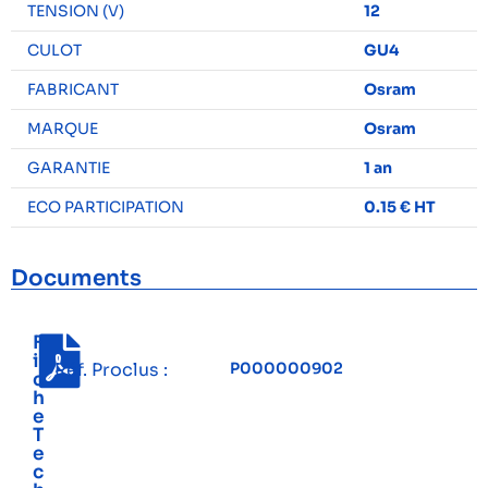
TENSION (V)
12
CULOT
GU4
FABRICANT
Osram
MARQUE
Osram
GARANTIE
1 an
ECO PARTICIPATION
0.15 € HT
Documents
F
i
Réf. Proclus :
P000000902
c
h
e
T
e
c