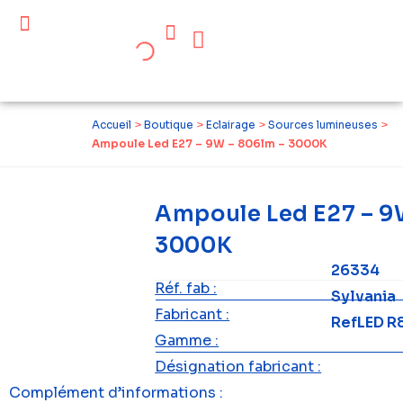
Céder ses équipements .
Qui sommes-nous ?
Pourquoi réemployer ?
Devenir acteur du réemploi
Accueil
>
Boutique
>
Eclairage
>
Sources lumineuses
>
Ampoule Led E27 – 9W – 806lm – 3000K
Ampoule Led E27 – 9
3000K
26334
Réf. fab :
Sylvania
Fabricant :
RefLED R
Gamme :
Désignation fabricant :
Complément d’informations :