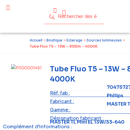
Céder ses équipements .
Qui sommes-nous ?
Pourquoi réemployer ?
Devenir acteur du réemploi
Accueil
>
Boutique
>
Eclairage
>
Sources lumineuses
>
Tube Fluo T5 – 13W – 835lm – 4000K
Tube Fluo T5 – 13W – 
4000K
7047572
Réf. fab :
Philips
Fabricant :
MASTER T
Gamme :
Désignation fabricant :
MASTER TL Mini EL 13W/33-640
Complément d’informations :