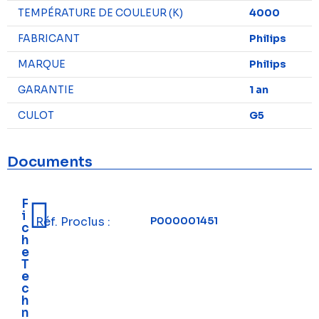
TEMPÉRATURE DE COULEUR (K)
4000
FABRICANT
Philips
MARQUE
Philips
GARANTIE
1 an
CULOT
G5
Documents
F
i
Réf. Proclus :
P000001451
c
h
e
T
e
c
h
n