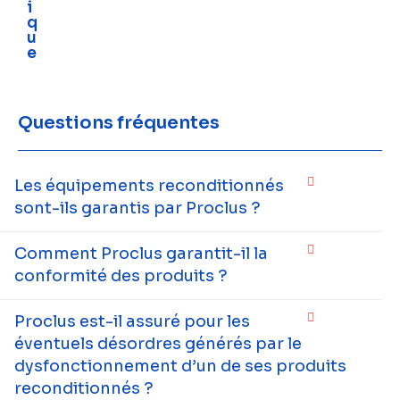
i
q
u
e
Questions fréquentes
Les équipements reconditionnés
sont-ils garantis par Proclus ?
Comment Proclus garantit-il la
conformité des produits ?
Proclus est-il assuré pour les
éventuels désordres générés par le
dysfonctionnement d’un de ses produits
reconditionnés ?