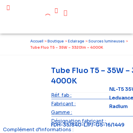
Céder ses équipements .
Qui sommes-nous ?
Pourquoi réemployer ?
Devenir acteur du réemploi
Accueil
>
Boutique
>
Eclairage
>
Sources lumineuses
>
Tube Fluo T5 – 35W – 3320lm – 4000K
Tube Fluo T5 – 35W –
4000K
NL-T5 3
Réf. fab :
Ledvanc
Fabricant :
Radium
Gamme :
Désignation fabricant :
FDH-35/840-L/P/-G5-16/1449
Complément d’informations :