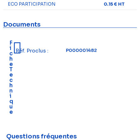
ECO PARTICIPATION
0.15 € HT
Documents
F
i
Réf. Proclus :
P000001482
c
h
e
T
e
c
h
n
i
q
u
e
Questions fréquentes